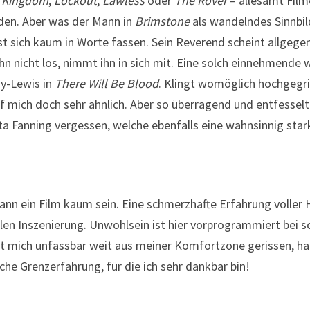
 Kingdom
,
Lockout
,
Lawless
oder
The
Rover
– allesamt Film
den. Aber was der Mann in
Brimstone
als wandelndes Sinnbild
sst sich kaum in Worte fassen. Sein Reverend scheint allgeg
hn nicht los, nimmt ihn in sich mit. Eine solch einnehmende
ay-Lewis in
There Will Be Blood
. Klingt womöglich hochgegrif
f mich doch sehr ähnlich. Aber so überragend und entfesselt
ta Fanning vergessen, welche ebenfalls eine wahnsinnig sta
ann ein Film kaum sein. Eine schmerzhafte Erfahrung voller 
len Inszenierung. Unwohlsein ist hier vorprogrammiert bei so
t mich unfassbar weit aus meiner Komfortzone gerissen, ha
che Grenzerfahrung, für die ich sehr dankbar bin!