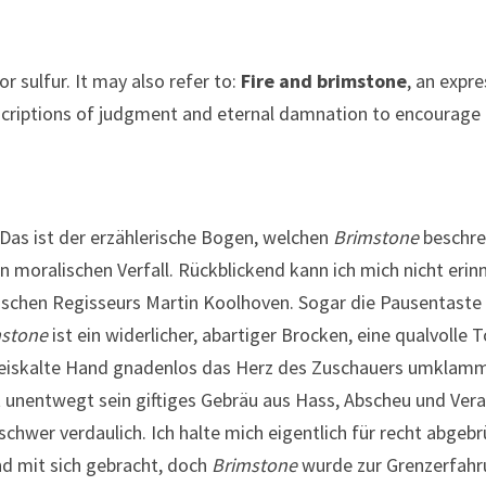
or sulfur. It may also refer to:
Fire and brimstone
, an expre
descriptions of judgment and eternal damnation to encourage
Das ist der erzählerische Bogen, welchen
Brimstone
beschrei
oralischen Verfall. Rückblickend kann ich mich nicht erin
ischen Regisseurs Martin Koolhoven. Sogar die Pausentaste 
mstone
ist ein widerlicher, abartiger Brocken, eine qualvolle 
 eiskalte Hand gnadenlos das Herz des Zuschauers umklam
rt unentwegt sein giftiges Gebräu aus Hass, Abscheu und Ver
chwer verdaulich. Ich halte mich eigentlich für recht abgebr
nd mit sich gebracht, doch
Brimstone
wurde zur Grenzerfahr