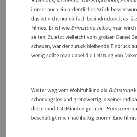
Ravenous
,
Memento
,
The Proposition
,
Animal
immer auch ein ordentliches Stück besser wur
das ist nicht nur einfach beeindruckend, es lä
Filmes. Er ist wie
Brimstone
selbst, man wird i
selten. Zuletzt vielleicht vom großen Daniel D
scheuen, war der zurück bleibende Eindruck au
wenig sollte man dabei die Leistung von Dako
Weiter weg vom Wohlfühlkino als
Brimstone
k
schonungslos und grenzwertig in seiner radika
diese rund 150 Minuten geraten.
Brimstone
ha
beschäftigt mich nachhaltig enorm. Eine filmis