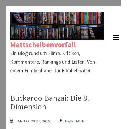
Zum
Inhalt
springen
(Enter
Mattscheibenvorfall
drücken)
Ein Blog rund um Filme. Kritiken,
Kommentare, Rankings und Listen. Von
einem Filmliebhaber für Filmliebhaber
Buckaroo Banzai: Die 8.
Dimension
JANUAR 20TH, 2015
MAIK HAHN