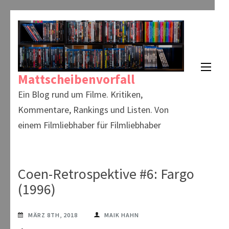
Zum
Inhalt
springen
(Enter
Mattscheibenvorfall
drücken)
Ein Blog rund um Filme. Kritiken,
Kommentare, Rankings und Listen. Von
einem Filmliebhaber für Filmliebhaber
Coen-Retrospektive #6: Fargo
(1996)
MÄRZ 8TH, 2018
MAIK HAHN