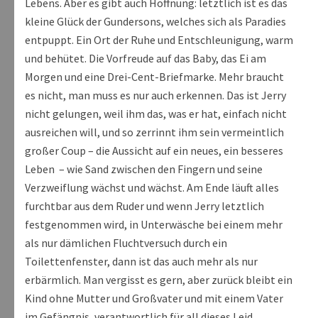
Lebens. Aber es gibt auch Hoffnung: letztlich ist es das
kleine Glück der Gundersons, welches sich als Paradies
entpuppt. Ein Ort der Ruhe und Entschleunigung, warm
und behütet. Die Vorfreude auf das Baby, das Ei am
Morgen und eine Drei-Cent-Briefmarke. Mehr braucht
es nicht, man muss es nur auch erkennen. Das ist Jerry
nicht gelungen, weil ihm das, was er hat, einfach nicht
ausreichen will, und so zerrinnt ihm sein vermeintlich
großer Coup – die Aussicht auf ein neues, ein besseres
Leben – wie Sand zwischen den Fingern und seine
Verzweiflung wächst und wächst. Am Ende läuft alles
furchtbar aus dem Ruder und wenn Jerry letztlich
festgenommen wird, in Unterwäsche bei einem mehr
als nur dämlichen Fluchtversuch durch ein
Toilettenfenster, dann ist das auch mehr als nur
erbärmlich. Man vergisst es gern, aber zurück bleibt ein
Kind ohne Mutter und Großvater und mit einem Vater
im Gefängnis, verantwortlich für all dieses Leid.