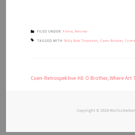
FILED UNDER:
Filme
,
Review
TAGGED WITH:
Billy Bob Thornton
,
Coen-Brüder
,
Crim
Beitragsnavigation
Coen-Retrospektive #8: O Brother, Where Art 
Copyright © 2026
Mattscheiben