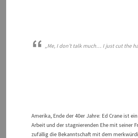
„Me, I don’t talk much… I just cut the hai
Amerika, Ende der 40er Jahre: Ed Crane ist ein
Arbeit und der stagnierenden Ehe mit seiner Fr
zufällig die Bekanntschaft mit dem merkwürdig