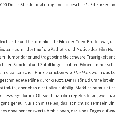
0 Dollar Startkapital nötig und so beschließt Ed kurzerha
leichteste und bekömmlichste Film der Coen-Brüder war, da
reinster – zumindest auf die Ästhetik und Motive des Film No
 Humor daher und trägt seine bleischwere Traurigkeit und 
 her. Schicksal und Zufall liegen in ihren Filmen immer sch
nem erzählerischen Prinzip erheben wie
The Man
, wenn das L
schmiedete Pläne durchkreuzt. Der Frisör Ed Crane ist ein e
traktiv, aber eben nicht allzu auffällig. Merklich heraus stic
 keineswegs dumm. Oft sieht man ihm regelrecht an, wie unz
anz genau. Nur sich mitteilen, das ist nicht so sehr sein Din
nnes ohne nennenswerte Ambitionen, der eines Tages aufwac