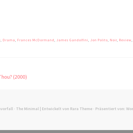
e
,
Drama
,
Frances McDormand
,
James Gandolfini
,
Jon Polito
,
Noir
,
Review
Thou? (2000)
vorfall
· The Minimal | Entwickelt von
Rara Theme
· Präsentiert von:
Wor