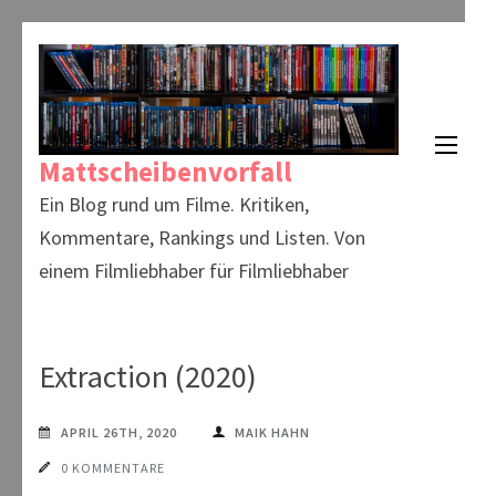
Zum
Inhalt
springen
(Enter
Mattscheibenvorfall
drücken)
Ein Blog rund um Filme. Kritiken,
Kommentare, Rankings und Listen. Von
einem Filmliebhaber für Filmliebhaber
Extraction (2020)
APRIL 26TH, 2020
MAIK HAHN
0 KOMMENTARE