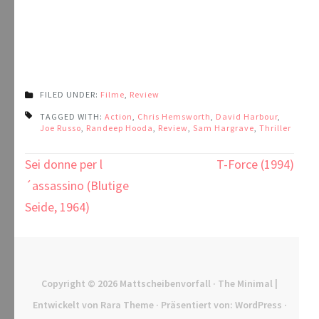
FILED UNDER:
Filme
,
Review
TAGGED WITH:
Action
,
Chris Hemsworth
,
David Harbour
,
Joe Russo
,
Randeep Hooda
,
Review
,
Sam Hargrave
,
Thriller
Beitragsnavigation
Sei donne per l
T-Force (1994)
´assassino (Blutige
Seide, 1964)
Copyright © 2026
Mattscheibenvorfall
· The Minimal |
Entwickelt von
Rara Theme
· Präsentiert von:
WordPress
·