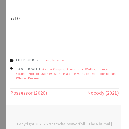
7/10
FILED UNDER:
Filme
,
Review
TAGGED WITH:
Akela Cooper
,
Annabelle Wallis
,
George
Young
,
Horror
,
James Wan
,
Maddie Hasson
,
Michole Briana
White
,
Review
Beitragsnavigation
Possessor (2020)
Nobody (2021)
Copyright © 2026
Mattscheibenvorfall
· The Minimal |