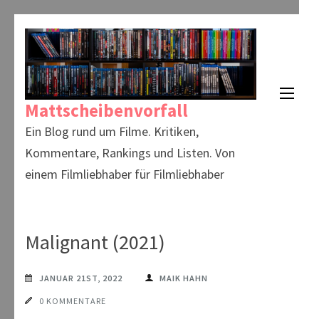
Zum
Inhalt
springen
(Enter
Mattscheibenvorfall
drücken)
Ein Blog rund um Filme. Kritiken,
Kommentare, Rankings und Listen. Von
einem Filmliebhaber für Filmliebhaber
Malignant (2021)
JANUAR 21ST, 2022
MAIK HAHN
0 KOMMENTARE