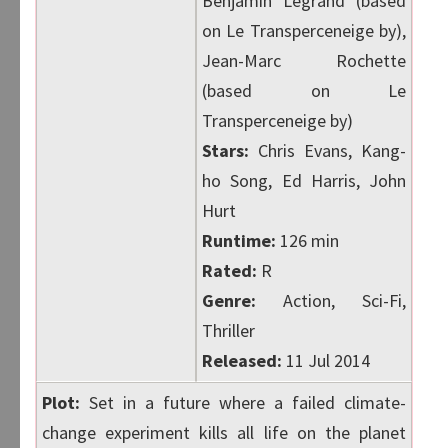
Benjamin Legrand (based
on Le Transperceneige by),
Jean-Marc Rochette
(based on Le
Transperceneige by)
Stars:
Chris Evans, Kang-
ho Song, Ed Harris, John
Hurt
Runtime:
126 min
Rated:
R
Genre:
Action, Sci-Fi,
Thriller
Released:
11 Jul 2014
Plot:
Set in a future where a failed climate-
change experiment kills all life on the planet