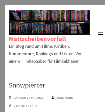
Zum
Inhalt
springen
(Enter
Mattscheibenvorfall
drücken)
Ein Blog rund um Filme. Kritiken,
Kommentare, Rankings und Listen. Von
einem Filmliebhaber für Filmliebhaber
Snowpiercer
JANUAR 24TH, 2015
MAIK HAHN
0 KOMMENTARE