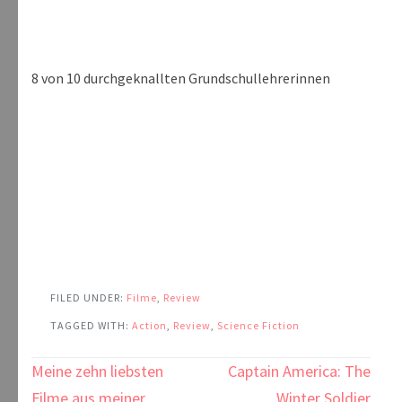
8 von 10 durchgeknallten Grundschullehrerinnen
FILED UNDER:
Filme
,
Review
TAGGED WITH:
Action
,
Review
,
Science Fiction
Beitragsnavigation
Meine zehn liebsten
Captain America: The
Filme aus meiner
Winter Soldier