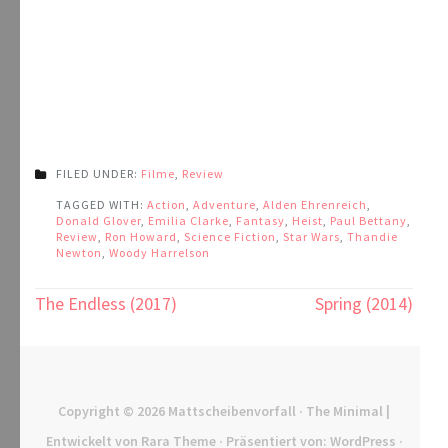
FILED UNDER:
Filme
,
Review
TAGGED WITH:
Action
,
Adventure
,
Alden Ehrenreich
,
Donald Glover
,
Emilia Clarke
,
Fantasy
,
Heist
,
Paul Bettany
,
Review
,
Ron Howard
,
Science Fiction
,
Star Wars
,
Thandie
Newton
,
Woody Harrelson
Beitragsnavigation
The Endless (2017)
Spring (2014)
Copyright © 2026
Mattscheibenvorfall
· The Minimal |
Entwickelt von
Rara Theme
· Präsentiert von:
WordPress
·