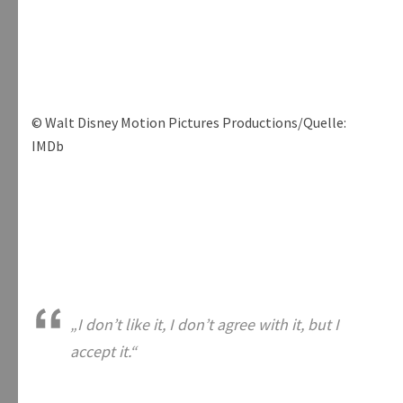
© Walt Disney Motion Pictures Productions/Quelle:
IMDb
„
I don’t like it, I don’t agree with it, but I
accept it.“