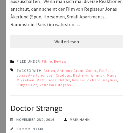
auszuschalten. Wenn man sich mal diverse Reaktionen
anschaut, dann scheint der Film von Regisseur Jonas
Åkerlund (Spun, Horsemen, Small Apartments,
Rammstein: Paris) im wahrsten …
Weiterlesen
FILED UNDER:
Filme
,
Review
TAGGED WITH:
Action
,
Anthony Grant
,
Comic
,
Fei Ren
,
Jonas Åkerlund
,
Josh Cruddas
,
Katheryn Winnick
,
Mads
Mikkelsen
,
Matt Lucas
,
Netflix
,
Review
,
Richard Dreyfuss
,
Ruby O. Fee
,
Vanessa Hudgens
Doctor Strange
NOVEMBER 2ND, 2016
MAIK HAHN
0 KOMMENTARE