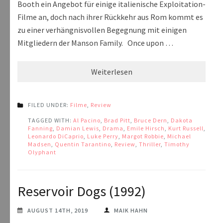
Booth ein Angebot für einige italienische Exploitation-
Filme an, doch nach ihrer Rückkehr aus Rom kommt es
zu einer verhängnisvollen Begegnung mit einigen
Mitgliedern der Manson Family. Once upon …
Weiterlesen
FILED UNDER:
Filme
,
Review
TAGGED WITH:
Al Pacino
,
Brad Pitt
,
Bruce Dern
,
Dakota
Fanning
,
Damian Lewis
,
Drama
,
Emile Hirsch
,
Kurt Russell
,
Leonardo DiCaprio
,
Luke Perry
,
Margot Robbie
,
Michael
Madsen
,
Quentin Tarantino
,
Review
,
Thriller
,
Timothy
Olyphant
Reservoir Dogs (1992)
AUGUST 14TH, 2019
MAIK HAHN