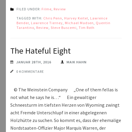
FILED UNDER:
Filme
,
Review
TAGGED WITH:
Chris Penn
,
Harvey Keitel
,
Lawrence
Bender
,
Lawrence Tierney
,
Michael Madsen
,
Quentin
Tarantino
,
Review
,
Steve Buscemi
,
Tim Roth
The Hateful Eight
JANUAR 28TH, 2016
MAIK HAHN
0 KOMMENTARE
© The Weinstein Company „One of them fellas is
not what he says he is…“ Ein gewaltiger
Schneesturm im tiefsten Herzen von Wyoming zwingt
acht Fremde Unterschlupf in einer abgelegenen
Holzhütte zu suchen. So kommt es, dass der ehemalige
Nordstaaten-Offizier Major Marquis Warren, der