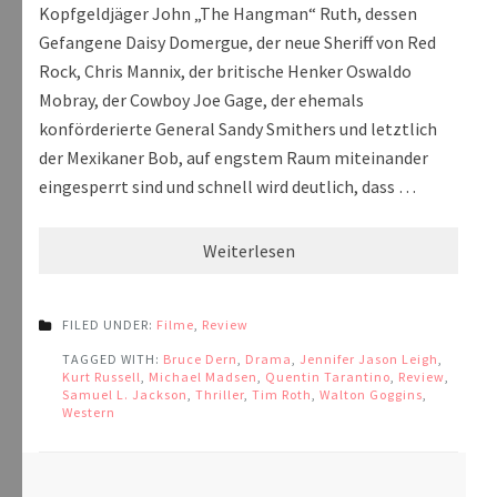
Kopfgeldjäger John „The Hangman“ Ruth, dessen
Gefangene Daisy Domergue, der neue Sheriff von Red
Rock, Chris Mannix, der britische Henker Oswaldo
Mobray, der Cowboy Joe Gage, der ehemals
konförderierte General Sandy Smithers und letztlich
der Mexikaner Bob, auf engstem Raum miteinander
eingesperrt sind und schnell wird deutlich, dass …
Weiterlesen
FILED UNDER:
Filme
,
Review
TAGGED WITH:
Bruce Dern
,
Drama
,
Jennifer Jason Leigh
,
Kurt Russell
,
Michael Madsen
,
Quentin Tarantino
,
Review
,
Samuel L. Jackson
,
Thriller
,
Tim Roth
,
Walton Goggins
,
Western