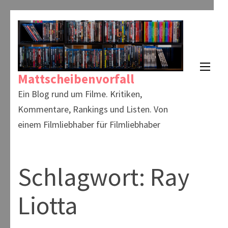
Zum
Inhalt
springen
(Enter
Mattscheibenvorfall
drücken)
Ein Blog rund um Filme. Kritiken,
Kommentare, Rankings und Listen. Von
einem Filmliebhaber für Filmliebhaber
Schlagwort:
Ray
Liotta