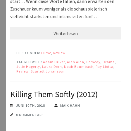
start… Wenn diese Worte fallen, dann erwarten den
Zuschauer kaum weniger als die schauspielerisch
vielleicht stärksten und intensivsten fünf …
Weiterlesen
FILED UNDER:
Filme
,
Review
TAGGED WITH:
Adam Driver
,
Alan Alda
,
Comedy
,
Drama
,
Julie Hagerty
,
Laura Dern
,
Noah Baumbach
,
Ray Liotta
,
Review
,
Scarlett Johansson
Killing Them Softly (2012)
JUNI 10TH, 2018
MAIK HAHN
0 KOMMENTARE