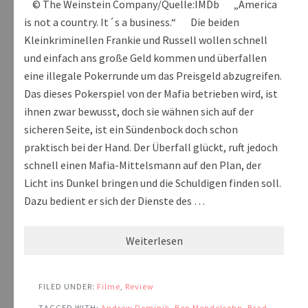
© The Weinstein Company/Quelle:IMDb „America
is not a country. It´s a business.“ Die beiden
Kleinkriminellen Frankie und Russell wollen schnell
und einfach ans große Geld kommen und überfallen
eine illegale Pokerrunde um das Preisgeld abzugreifen.
Das dieses Pokerspiel von der Mafia betrieben wird, ist
ihnen zwar bewusst, doch sie wähnen sich auf der
sicheren Seite, ist ein Sündenbock doch schon
praktisch bei der Hand. Der Überfall glückt, ruft jedoch
schnell einen Mafia-Mittelsmann auf den Plan, der
Licht ins Dunkel bringen und die Schuldigen finden soll.
Dazu bedient er sich der Dienste des …
Weiterlesen
FILED UNDER:
Filme
,
Review
TAGGED WITH:
Andrew Dominik
,
Ben Mendelsohn
,
Brad