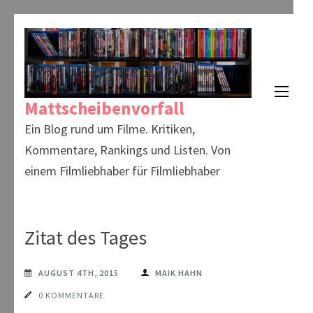
Zum
Inhalt
springen
(Enter
Mattscheibenvorfall
drücken)
Ein Blog rund um Filme. Kritiken,
Kommentare, Rankings und Listen. Von
einem Filmliebhaber für Filmliebhaber
Zitat des Tages
AUGUST 4TH, 2015
MAIK HAHN
0 KOMMENTARE