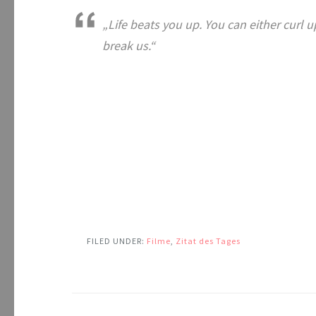
„Life beats you up. You can either curl 
break us.“
FILED UNDER:
Filme
,
Zitat des Tages