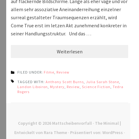
auf flackernde Bildschirme. Lange als eher vage und vor
allem sehr assoziative Aneinanderreihung einzelner
surreal gestalteter Traumsequenzen erzählt, wird
Come True erst im letzen Akt zunehmend konkreter in
seiner Handlungsstruktur. Und das …
Weiterlesen
FILED UNDER:
Filme
,
Review
TAGGED WITH:
Anthony Scott Burns
,
Julia Sarah Stone
,
Landon Liboiron
,
Mystery
,
Review
,
Science Fiction
,
Tedra
Rogers
Copyright © 2026
Mattscheibenvorfall
· The Minimal |
Entwickelt von
Rara Theme
· Präsentiert von:
WordPress
·