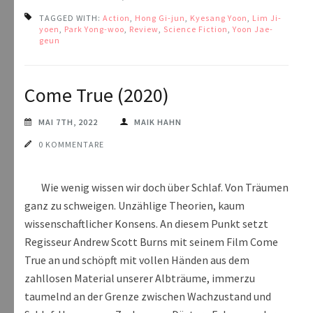
TAGGED WITH:
Action
,
Hong Gi-jun
,
Kyesang Yoon
,
Lim Ji-
yoen
,
Park Yong-woo
,
Review
,
Science Fiction
,
Yoon Jae-
geun
Come True (2020)
MAI 7TH, 2022
MAIK HAHN
0 KOMMENTARE
Wie wenig wissen wir doch über Schlaf. Von Träumen
ganz zu schweigen. Unzählige Theorien, kaum
wissenschaftlicher Konsens. An diesem Punkt setzt
Regisseur Andrew Scott Burns mit seinem Film Come
True an und schöpft mit vollen Händen aus dem
zahllosen Material unserer Albträume, immerzu
taumelnd an der Grenze zwischen Wachzustand und