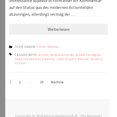
interessante Aspekte in Form einer Art Kommentar
auf den Status quo des modernen Actionhelden
abzuringen, allerdings vermag der …
Weiterlesen
FILED UNDER:
Filme
,
Review
TAGGED WITH:
Action
,
Andrei Arlovski
,
Dolph Lundgren
,
Jean Claude Van Damme
,
John Hyams
,
Review
,
Science
Fiction
Seitennummerierung
Seite
1
…
Seite
Seite
2
25
Nächste
der
Beiträge
Copyright © 2026
Mattscheibenvorfall
· The Minimal |