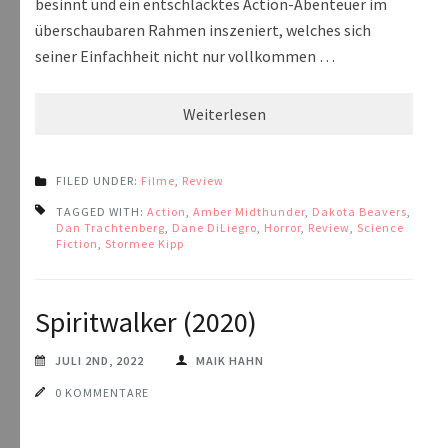
besinnt und ein entschlacktes Action-Abenteuer im
überschaubaren Rahmen inszeniert, welches sich
seiner Einfachheit nicht nur vollkommen …
Weiterlesen
FILED UNDER:
Filme
,
Review
TAGGED WITH:
Action
,
Amber Midthunder
,
Dakota Beavers
,
Dan Trachtenberg
,
Dane DiLiegro
,
Horror
,
Review
,
Science
Fiction
,
Stormee Kipp
Spiritwalker (2020)
JULI 2ND, 2022
MAIK HAHN
0 KOMMENTARE