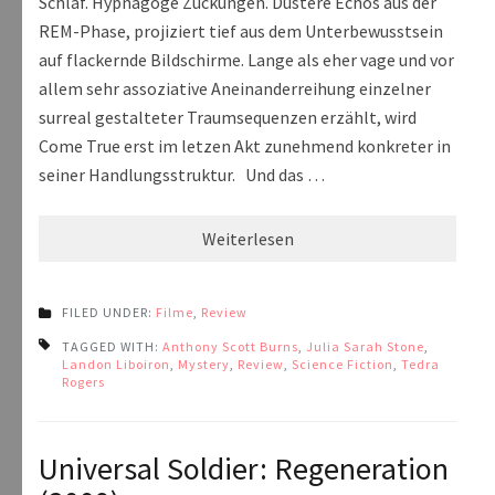
Schlaf. Hypnagoge Zuckungen. Düstere Echos aus der
REM-Phase, projiziert tief aus dem Unterbewusstsein
auf flackernde Bildschirme. Lange als eher vage und vor
allem sehr assoziative Aneinanderreihung einzelner
surreal gestalteter Traumsequenzen erzählt, wird
Come True erst im letzen Akt zunehmend konkreter in
seiner Handlungsstruktur. Und das …
Weiterlesen
FILED UNDER:
Filme
,
Review
TAGGED WITH:
Anthony Scott Burns
,
Julia Sarah Stone
,
Landon Liboiron
,
Mystery
,
Review
,
Science Fiction
,
Tedra
Rogers
Universal Soldier: Regeneration