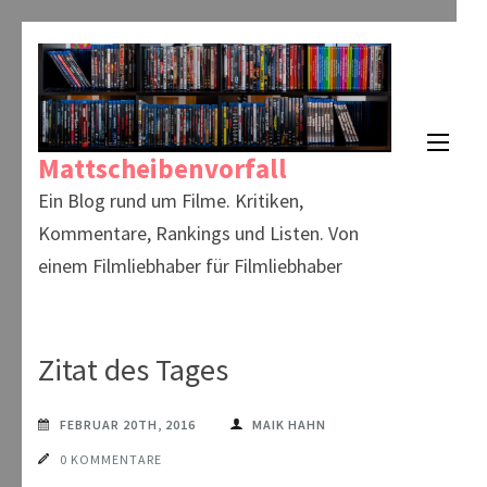
Zum
Inhalt
springen
(Enter
Mattscheibenvorfall
drücken)
Ein Blog rund um Filme. Kritiken,
Kommentare, Rankings und Listen. Von
einem Filmliebhaber für Filmliebhaber
Zitat des Tages
FEBRUAR 20TH, 2016
MAIK HAHN
0 KOMMENTARE