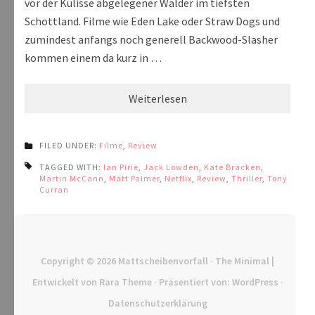
vor der Kulisse abgelegener Wälder im tiefsten
Schottland. Filme wie Eden Lake oder Straw Dogs und
zumindest anfangs noch generell Backwood-Slasher
kommen einem da kurz in …
Weiterlesen
FILED UNDER:
Filme
,
Review
TAGGED WITH:
Ian Pirie
,
Jack Lowden
,
Kate Bracken
,
Martin McCann
,
Matt Palmer
,
Netflix
,
Review
,
Thriller
,
Tony
Curran
Copyright © 2026
Mattscheibenvorfall
· The Minimal |
Entwickelt von
Rara Theme
· Präsentiert von:
WordPress
·
Datenschutzerklärung