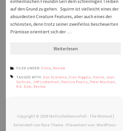
einheimischen Freundin Geri dem schleimigen Treiben
auf den Grund zu gehen. Squirm ist vielleicht eines der
absurdesten Creature Features, aber auch eines der
schönsten, denn trotz seiner zweifellos bescheuerten
Prämisse orientiert sich der …
Weiterlesen
FILED UNDER:
Filme
,
Review
TAGGED WITH:
Don Scardino
,
Fran Higgins
,
Horror
,
Jean
Sullivan
,
Jeff Lieberman
,
Patricia Pearcy
,
Peter Maclean
,
R.A. Dow
,
Review
Copyright © 2026
Mattscheibenvorfall
· The Minimal |
Entwickelt von
Rara Theme
· Präsentiert von:
WordPress
·