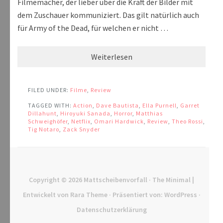
Filmemacher, der lieber über die Kraft der Bilder mit
dem Zuschauer kommuniziert. Das gilt natürlich auch
für Army of the Dead, für welchen er nicht …
Weiterlesen
FILED UNDER:
Filme
,
Review
TAGGED WITH:
Action
,
Dave Bautista
,
Ella Purnell
,
Garret
Dillahunt
,
Hiroyuki Sanada
,
Horror
,
Matthias
Schweighöfer
,
Netflix
,
Omari Hardwick
,
Review
,
Theo Rossi
,
Tig Notaro
,
Zack Snyder
Copyright © 2026
Mattscheibenvorfall
· The Minimal |
Entwickelt von
Rara Theme
· Präsentiert von:
WordPress
·
Datenschutzerklärung