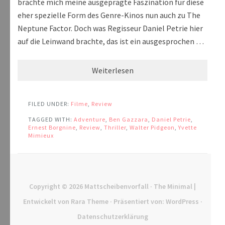
brachte mich meine ausgeprägte Faszination für diese
eher spezielle Form des Genre-Kinos nun auch zu The
Neptune Factor. Doch was Regisseur Daniel Petrie hier
auf die Leinwand brachte, das ist ein ausgesprochen …
Weiterlesen
FILED UNDER:
Filme
,
Review
TAGGED WITH:
Adventure
,
Ben Gazzara
,
Daniel Petrie
,
Ernest Borgnine
,
Review
,
Thriller
,
Walter Pidgeon
,
Yvette
Mimieux
Copyright © 2026
Mattscheibenvorfall
· The Minimal |
Entwickelt von
Rara Theme
· Präsentiert von:
WordPress
·
Datenschutzerklärung