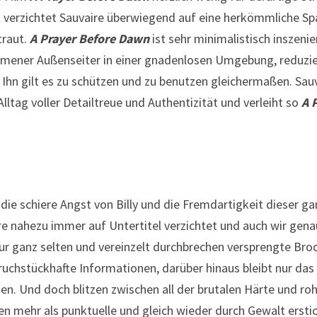
t verzichtet Sauvaire überwiegend auf eine herkömmliche S
traut.
A Prayer Before Dawn
ist sehr minimalistisch inszeni
ommener Außenseiter in einer gnadenlosen Umgebung, reduzie
e. Ihn gilt es zu schützen und zu benutzen gleichermaßen. Sa
tag voller Detailtreue und Authentizität und verleiht so
A 
die schiere Angst von Billy und die Fremdartigkeit dieser ga
e nahezu immer auf Untertitel verzichtet und auch wir gen
r ganz selten und vereinzelt durchbrechen versprengte Broc
bruchstückhafte Informationen, darüber hinaus bleibt nur da
hen. Und doch blitzen zwischen all der brutalen Härte und
ten mehr als punktuelle und gleich wieder durch Gewalt erstic