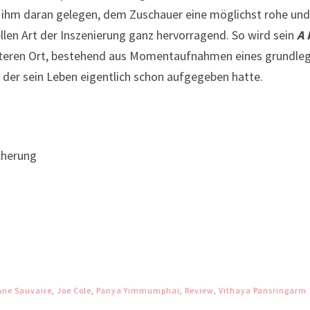
st ihm daran gelegen, dem Zuschauer eine möglichst rohe un
llen Art der Inszenierung ganz hervorragend. So wird sein
A 
finsteren Ort, bestehend aus Momentaufnahmen eines grundl
der sein Leben eigentlich schon aufgegeben hatte.
cherung
ane Sauvaire
,
Joe Cole
,
Panya Yimmumphai
,
Review
,
Vithaya Pansringarm