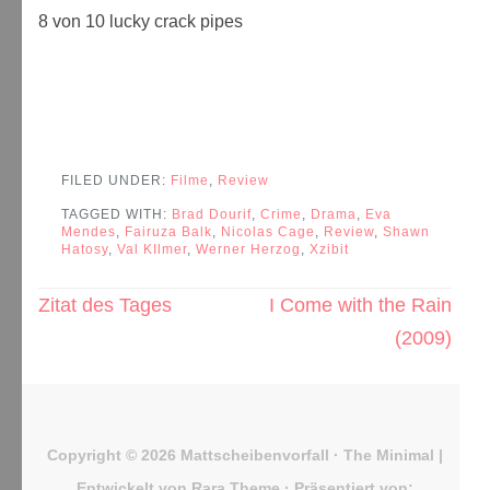
8 von 10 lucky crack pipes
FILED UNDER:
Filme
,
Review
TAGGED WITH:
Brad Dourif
,
Crime
,
Drama
,
Eva
Mendes
,
Fairuza Balk
,
Nicolas Cage
,
Review
,
Shawn
Hatosy
,
Val KIlmer
,
Werner Herzog
,
Xzibit
Beitragsnavigation
Zitat des Tages
I Come with the Rain
(2009)
Copyright © 2026
Mattscheibenvorfall
· The Minimal |
Entwickelt von
Rara Theme
· Präsentiert von: