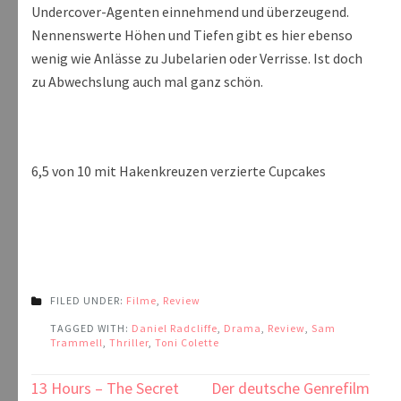
Undercover-Agenten einnehmend und überzeugend.
Nennenswerte Höhen und Tiefen gibt es hier ebenso
wenig wie Anlässe zu Jubelarien oder Verrisse. Ist doch
zu Abwechslung auch mal ganz schön.
6,5 von 10 mit Hakenkreuzen verzierte Cupcakes
FILED UNDER:
Filme
,
Review
TAGGED WITH:
Daniel Radcliffe
,
Drama
,
Review
,
Sam
Trammell
,
Thriller
,
Toni Colette
Beitragsnavigation
13 Hours – The Secret
Der deutsche Genrefilm