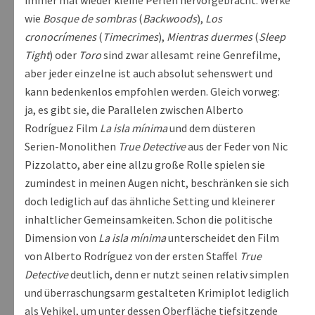
immer mal wieder kleine Perlen hervorgebracht. Werke
wie
Bosque de sombras
(
Backwoods
),
Los
cronocrímenes
(
Timecrimes
),
Mientras duermes
(
Sleep
Tight
) oder
Toro
sind zwar allesamt reine Genrefilme,
aber jeder einzelne ist auch absolut sehenswert und
kann bedenkenlos empfohlen werden. Gleich vorweg:
ja, es gibt sie, die Parallelen zwischen Alberto
Rodríguez Film
La isla mínima
und dem düsteren
Serien-Monolithen
True Detective
aus der Feder von Nic
Pizzolatto, aber eine allzu große Rolle spielen sie
zumindest in meinen Augen nicht, beschränken sie sich
doch lediglich auf das ähnliche Setting und kleinerer
inhaltlicher Gemeinsamkeiten. Schon die politische
Dimension von
La isla mínima
unterscheidet den Film
von Alberto Rodríguez von der ersten Staffel
True
Detective
deutlich, denn er nutzt seinen relativ simplen
und überraschungsarm gestalteten Krimiplot lediglich
als Vehikel, um unter dessen Oberfläche tiefsitzende