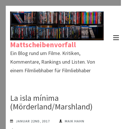
Zum
Inhalt
springen
(Enter
Mattscheibenvorfall
drücken)
Ein Blog rund um Filme. Kritiken,
Kommentare, Rankings und Listen. Von
einem Filmliebhaber für Filmliebhaber
La isla mínima
(Mörderland/Marshland)
JANUAR 22ND, 2017
MAIK HAHN