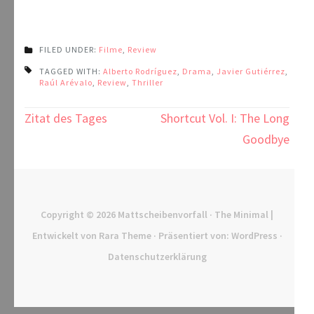
FILED UNDER:
Filme
,
Review
TAGGED WITH:
Alberto Rodríguez
,
Drama
,
Javier Gutiérrez
,
Raúl Arévalo
,
Review
,
Thriller
Beitragsnavigation
Zitat des Tages
Shortcut Vol. I: The Long
Goodbye
Copyright © 2026
Mattscheibenvorfall
· The Minimal |
Entwickelt von
Rara Theme
· Präsentiert von:
WordPress
·
Datenschutzerklärung