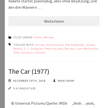
Rakete startet planmäßig, aber ohne Besatzung, und
den drei Männern …
Weiterlesen
FILED UNDER:
Filme
,
Review
TAGGED WITH:
Action
,
Elliot Gould
,
Hal Holbrook
,
James
Brolin
,
O.J. Simpson
,
Peter Hyams
,
Review
,
Sam Waterston
,
Telly Savalas
,
Thriller
The Car (1977)
DEZEMBER 30TH, 2018
MAIK HAHN
0 KOMMENTARE
© Universal Pictures/Quelle: IMDb „Yeah… yeah,