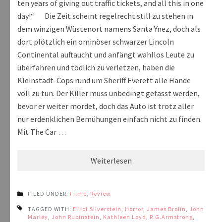
ten years of giving out traffic tickets, and all this in one
day!“ Die Zeit scheint regelrecht still zu stehen in
dem winzigen Wüstenort namens Santa Ynez, doch als
dort plötzlich ein ominöser schwarzer Lincoln
Continental auftaucht und anfängt wahllos Leute zu
überfahren und tödlich zu verletzen, haben die
Kleinstadt-Cops rund um Sheriff Everett alle Hände
voll zu tun. Der Killer muss unbedingt gefasst werden,
bevor er weiter mordet, doch das Auto ist trotz aller
nur erdenklichen Bemühungen einfach nicht zu finden.
Mit The Car …
Weiterlesen
FILED UNDER:
Filme
,
Review
TAGGED WITH:
Elliot Silverstein
,
Horror
,
James Brolin
,
John
Marley
,
John Rubinstein
,
Kathleen Loyd
,
R.G.Armstrong
,