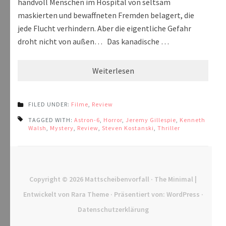
handvoll Menschen im Hospital von seltsam
maskierten und bewaffneten Fremden belagert, die
jede Flucht verhindern. Aber die eigentliche Gefahr
droht nicht von außen… Das kanadische …
Weiterlesen
FILED UNDER:
Filme
,
Review
TAGGED WITH:
Astron-6
,
Horror
,
Jeremy Gillespie
,
Kenneth
Walsh
,
Mystery
,
Review
,
Steven Kostanski
,
Thriller
Copyright © 2026
Mattscheibenvorfall
· The Minimal |
Entwickelt von
Rara Theme
· Präsentiert von:
WordPress
·
Datenschutzerklärung