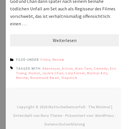
God und Chan dann später nach seinem beinahe
tödlichen Unfall am Set auch als Regisseur des Filmes
vorschwebt, das ist verhältnismäßig offensichtlich:
einen …
Weiterlesen
FILED UNDER:
Filme
,
Review
TAGGED WITH:
Abenteuer
,
Action
,
Alan Tam
,
Comedy
,
Eric
Tsang
,
Humor
,
Jackie Chan
,
Lola Forner
,
Martial Arts
,
Review
,
Rosamund Kwan
,
Slapstick
Copyright © 2026
Mattscheibenvorfall
· The Minimal |
Entwickelt von
Rara Theme
· Präsentiert von:
WordPress
·
Datenschutzerklärung