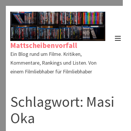
Zum
Inhalt
springen
(Enter
Mattscheibenvorfall
drücken)
Ein Blog rund um Filme. Kritiken,
Kommentare, Rankings und Listen. Von
einem Filmliebhaber für Filmliebhaber
Schlagwort:
Masi
Oka