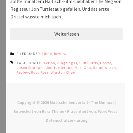
sollte mir altem Haifisch-Film-Liebhaber The Meg von
Regisseur Jon Turtletaub gefallen. Und das erste
Drittel wusste mich auch …
Weiterlesen
FILED UNDER:
Filme
,
Review
TAGGED WITH:
Action
,
Bingbing Li
,
Cliff Curtis
,
Horror
,
Jason Statham
,
Jon Turtletaub
,
Masi Oka
,
Rainn Wilson
,
Review
,
Ruby Rose
,
Winston Chao
Copyright © 2026
Mattscheibenvorfall
· The Minimal |
Entwickelt von
Rara Theme
· Präsentiert von:
WordPress
·
Datenschutzerklärung