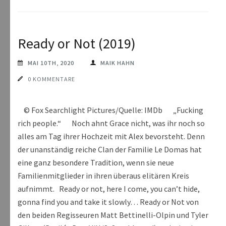
Ready or Not (2019)
MAI 10TH, 2020
MAIK HAHN
0 KOMMENTARE
© Fox Searchlight Pictures/Quelle: IMDb „Fucking
rich people.“ Noch ahnt Grace nicht, was ihr noch so
alles am Tag ihrer Hochzeit mit Alex bevorsteht. Denn
der unanständig reiche Clan der Familie Le Domas hat
eine ganz besondere Tradition, wenn sie neue
Familienmitglieder in ihren überaus elitären Kreis
aufnimmt. Ready or not, here I come, you can’t hide,
gonna find you and take it slowly… Ready or Not von
den beiden Regisseuren Matt Bettinelli-Olpin und Tyler