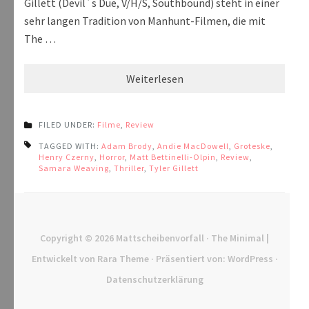
Gillett (Devil´s Due, V/H/S, Southbound) steht in einer
sehr langen Tradition von Manhunt-Filmen, die mit
The …
Weiterlesen
FILED UNDER:
Filme
,
Review
TAGGED WITH:
Adam Brody
,
Andie MacDowell
,
Groteske
,
Henry Czerny
,
Horror
,
Matt Bettinelli-Olpin
,
Review
,
Samara Weaving
,
Thriller
,
Tyler Gillett
Copyright © 2026
Mattscheibenvorfall
· The Minimal |
Entwickelt von
Rara Theme
· Präsentiert von:
WordPress
·
Datenschutzerklärung