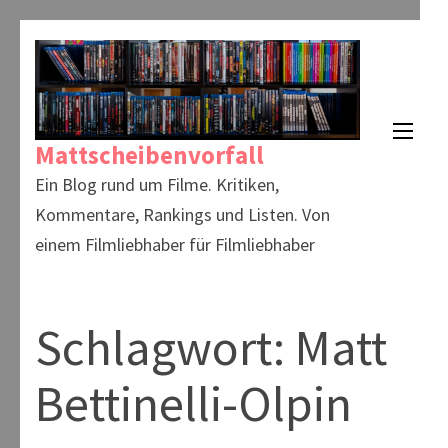
Zum
Inhalt
springen
(Enter
Mattscheibenvorfall
drücken)
Ein Blog rund um Filme. Kritiken,
Kommentare, Rankings und Listen. Von
einem Filmliebhaber für Filmliebhaber
Schlagwort:
Matt
Bettinelli-Olpin