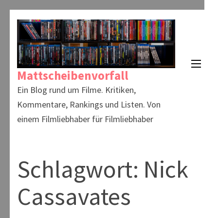
Zum
Inhalt
springen
(Enter
Mattscheibenvorfall
drücken)
Ein Blog rund um Filme. Kritiken,
Kommentare, Rankings und Listen. Von
einem Filmliebhaber für Filmliebhaber
Schlagwort:
Nick
Cassavates