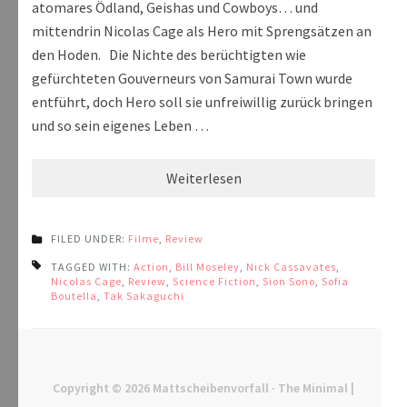
atomares Ödland, Geishas und Cowboys… und
mittendrin Nicolas Cage als Hero mit Sprengsätzen an
den Hoden. Die Nichte des berüchtigten wie
gefürchteten Gouverneurs von Samurai Town wurde
entführt, doch Hero soll sie unfreiwillig zurück bringen
und so sein eigenes Leben …
Weiterlesen
FILED UNDER:
Filme
,
Review
TAGGED WITH:
Action
,
Bill Moseley
,
Nick Cassavates
,
Nicolas Cage
,
Review
,
Science Fiction
,
Sion Sono
,
Sofia
Boutella
,
Tak Sakaguchi
Copyright © 2026
Mattscheibenvorfall
· The Minimal |