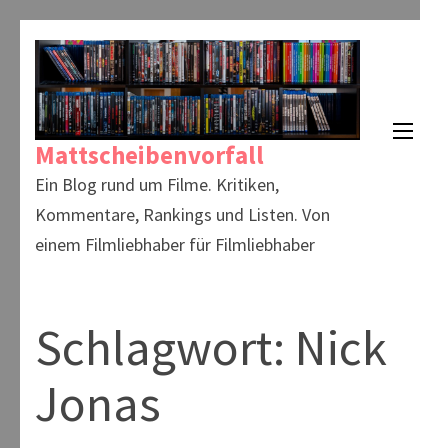
Zum
Inhalt
springen
(Enter
Mattscheibenvorfall
drücken)
Ein Blog rund um Filme. Kritiken,
Kommentare, Rankings und Listen. Von
einem Filmliebhaber für Filmliebhaber
Schlagwort:
Nick
Jonas