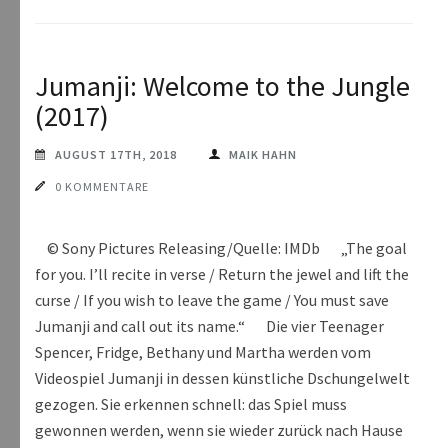
Jumanji: Welcome to the Jungle
(2017)
AUGUST 17TH, 2018
MAIK HAHN
0 KOMMENTARE
© Sony Pictures Releasing/Quelle: IMDb „The goal
for you. I’ll recite in verse / Return the jewel and lift the
curse / If you wish to leave the game / You must save
Jumanji and call out its name.“ Die vier Teenager
Spencer, Fridge, Bethany und Martha werden vom
Videospiel Jumanji in dessen künstliche Dschungelwelt
gezogen. Sie erkennen schnell: das Spiel muss
gewonnen werden, wenn sie wieder zurück nach Hause