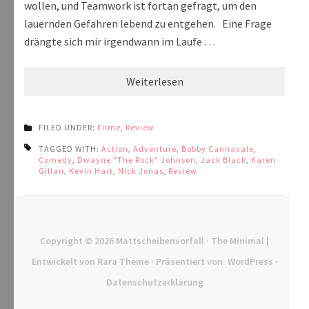
wollen, und Teamwork ist fortan gefragt, um den
lauernden Gefahren lebend zu entgehen. Eine Frage
drängte sich mir irgendwann im Laufe …
Weiterlesen
FILED UNDER:
Filme
,
Review
TAGGED WITH:
Action
,
Adventure
,
Bobby Cannavale
,
Comedy
,
Dwayne "The Rock" Johnson
,
Jack Black
,
Karen
Gillan
,
Kevin Hart
,
Nick Jonas
,
Review
Copyright © 2026
Mattscheibenvorfall
· The Minimal |
Entwickelt von
Rara Theme
· Präsentiert von:
WordPress
·
Datenschutzerklärung