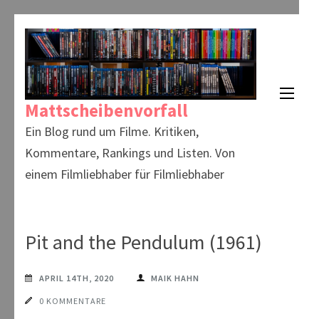
Zum
Inhalt
springen
(Enter
Mattscheibenvorfall
drücken)
Ein Blog rund um Filme. Kritiken,
Kommentare, Rankings und Listen. Von
einem Filmliebhaber für Filmliebhaber
Pit and the Pendulum (1961)
APRIL 14TH, 2020
MAIK HAHN
0 KOMMENTARE