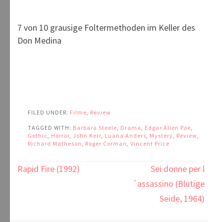
7 von 10 grausige Foltermethoden im Keller des
Don Medina
FILED UNDER:
Filme
,
Review
TAGGED WITH:
Barbara Steele
,
Drama
,
Edgar Allen Poe
,
Gothic
,
Horror
,
John Kerr
,
Luana Anders
,
Mystery
,
Review
,
Richard Matheson
,
Roger Corman
,
Vincent Price
Beitragsnavigation
Rapid Fire (1992)
Sei donne per l
´assassino (Blutige
Seide, 1964)