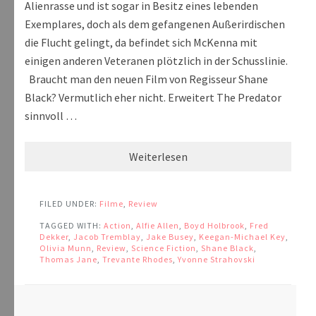
Alienrasse und ist sogar in Besitz eines lebenden
Exemplares, doch als dem gefangenen Außerirdischen
die Flucht gelingt, da befindet sich McKenna mit
einigen anderen Veteranen plötzlich in der Schusslinie.
Braucht man den neuen Film von Regisseur Shane
Black? Vermutlich eher nicht. Erweitert The Predator
sinnvoll …
Weiterlesen
FILED UNDER:
Filme
,
Review
TAGGED WITH:
Action
,
Alfie Allen
,
Boyd Holbrook
,
Fred
Dekker
,
Jacob Tremblay
,
Jake Busey
,
Keegan-Michael Key
,
Olivia Munn
,
Review
,
Science Fiction
,
Shane Black
,
Thomas Jane
,
Trevante Rhodes
,
Yvonne Strahovski