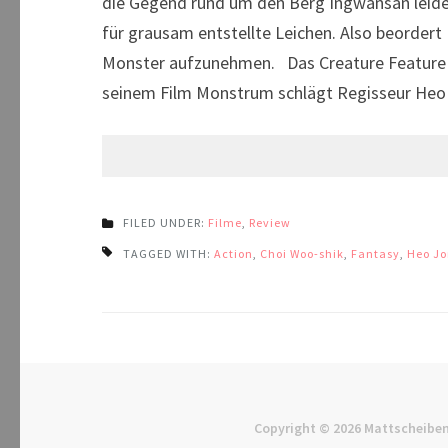
die Gegend rund um den Berg Ingwansan leidet
für grausam entstellte Leichen. Also beordert
Monster aufzunehmen. Das Creature Feature is
seinem Film Monstrum schlägt Regisseur He
FILED UNDER:
Filme
,
Review
TAGGED WITH:
Action
,
Choi Woo-shik
,
Fantasy
,
Heo Jo
Copyright © 2026
Mattscheiben