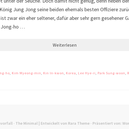
 unter der Seuche. Doch damit nicht genug, denn neben der 
 König Jung Jong seine beiden ehemals besten Offiziere zur
t zwar ein eher seltener, dafür aber sehr gern gesehener G
o Jong-ho …
Weiterlesen
ng-ho
,
Kim Myeong-min
,
Kin In-kwon
,
Korea
,
Lee Hye-ri
,
Park Sung-woon
,
vorfall
· The Minimal | Entwickelt von
Rara Theme
· Präsentiert von:
Wor