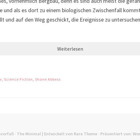
s, vornehmlich Bergbau, denn es sind auch meist die gefährli
e und als es dort zu einem biologischen Zwischenfall kommt
t und auf den Weg geschickt, die Ereignisse zu untersuchen.
Weiterlesen
w
,
Science Fiction
,
Shane Abbess
vorfall
· The Minimal | Entwickelt von
Rara Theme
· Präsentiert von:
Wor