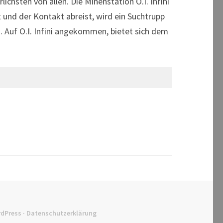
chsten von allen. Die Minenstation O.I. Infini
 und der Kontakt abreist, wird ein Suchtrupp
 Auf O.I. Infini angekommen, bietet sich dem
dPress
·
Datenschutzerklärung