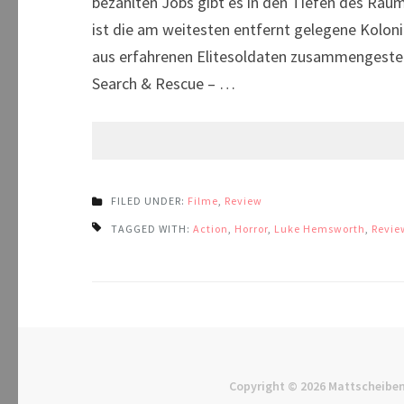
bezahlten Jobs gibt es in den Tiefen des Raume
ist die am weitesten entfernt gelegene Koloni
aus erfahrenen Elitesoldaten zusammengestell
Search & Rescue – …
FILED UNDER:
Filme
,
Review
TAGGED WITH:
Action
,
Horror
,
Luke Hemsworth
,
Revie
Copyright © 2026
Mattscheiben