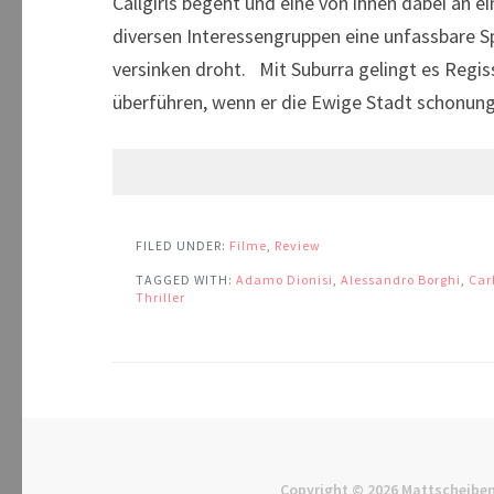
Callgirls begeht und eine von ihnen dabei an 
diversen Interessengruppen eine unfassbare Sp
versinken droht. Mit Suburra gelingt es Regi
überführen, wenn er die Ewige Stadt schonung
FILED UNDER:
Filme
,
Review
TAGGED WITH:
Adamo Dionisi
,
Alessandro Borghi
,
Car
Thriller
Copyright © 2026
Mattscheiben