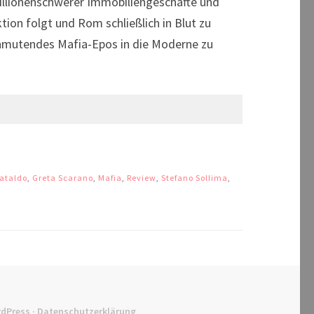
 millionenschwerer Immobiliengeschäfte und
ion folgt und Rom schließlich in Blut zu
 anmutendes Mafia-Epos in die Moderne zu
ataldo
,
Greta Scarano
,
Mafia
,
Review
,
Stefano Sollima
,
dPress
·
Datenschutzerklärung