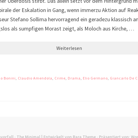
einer Überdosis stirbt. Das allein setzt vor dem Hintergrund
irale der Eskalation in Gang, wenn immerzu Aktion auf Reakt
sseur Stefano Sollima hervorragend ein geradezu klassisch
slos als sumpfigen Morast zeigt, als Moloch aus Kirche, …
Weiterlesen
lo Bonini
,
Claudio Amendola
,
Crime
,
Drama
,
Elio Germano
,
Giancarlo De C
vorfall
· The Minimal | Entwickelt von
Rara Theme
· Präsentiert von:
Wor