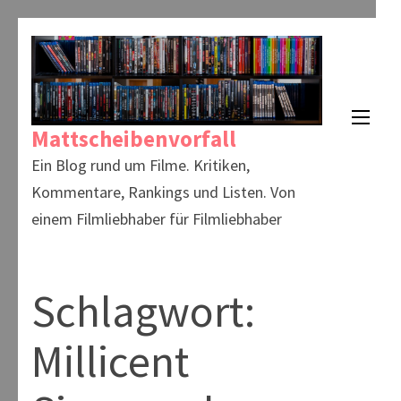
Zum
Inhalt
springen
(Enter
Mattscheibenvorfall
drücken)
Ein Blog rund um Filme. Kritiken,
Kommentare, Rankings und Listen. Von
einem Filmliebhaber für Filmliebhaber
Schlagwort:
Millicent