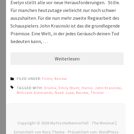
Evelyn stellt alle vor neue Herausforderungen. Stille.
Für manchen heutzutage vielleicht nur noch schwer
auszuhalten. Für die nun mehr zweite Regiearbeit des
Schauspielers John Krasinski ist das die grundlegende
Prämisse. Eine Welt, in der jedes Geräusch deinen Tod
bedeuten kann, …
Weiterlesen
FILED UNDER:
Filme
,
Review
TAGGED WITH:
Drama
,
Emily Blunt
,
Horror
,
John Krasinski
,
Millicent Simmonds
,
Noah Jupe
,
Review
,
Thriller
Copyright © 2026
Mattscheibenvorfall
· The Minimal |
Entwickelt von
Rara Theme
· Präsentiert von:
WordPress
·