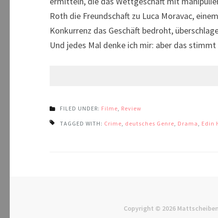
ermitteln, die das Wettgeschäft mit manipulier
Roth die Freundschaft zu Luca Moravac, einem 
Konkurrenz das Geschäft bedroht, überschlage
Und jedes Mal denke ich mir: aber das stimmt
FILED UNDER:
Filme
,
Review
TAGGED WITH:
Crime
,
deutsches Genre
,
Drama
,
Edin 
Copyright © 2026
Mattscheiben