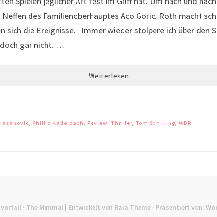
ten Spielen jeglicher Art fest im Griff hat. Um nach und na
Neffen des Familienoberhauptes Aco Goric. Roth macht schne
n sich die Ereignisse. Immer wieder stolpere ich über den 
 doch gar nicht. …
Weiterlesen
Hasanovic
,
Phillip Kadelbach
,
Review
,
Thriller
,
Tom Schilling
,
WDR
vorfall
· The Minimal | Entwickelt von
Rara Theme
· Präsentiert von:
Wor