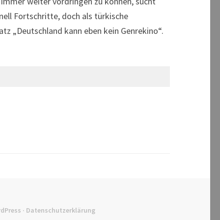
ch immer weiter vordringen zu können, sucht
ll Fortschritte, doch als türkische
Satz „Deutschland kann eben kein Genrekino“.
dPress
·
Datenschutzerklärung