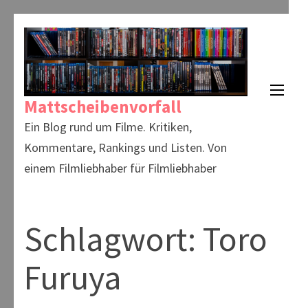
Zum
Inhalt
springen
(Enter
Mattscheibenvorfall
drücken)
Ein Blog rund um Filme. Kritiken,
Kommentare, Rankings und Listen. Von
einem Filmliebhaber für Filmliebhaber
Schlagwort:
Toro
Furuya