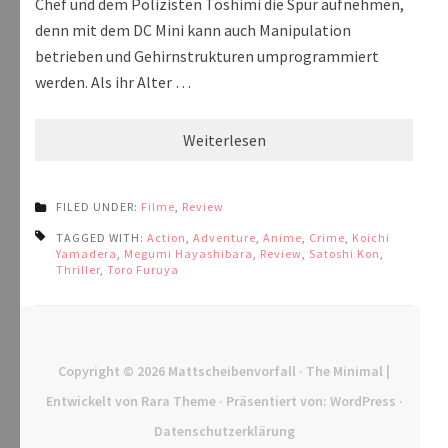
Chef und dem Polizisten Toshimi die Spur aufnehmen,
denn mit dem DC Mini kann auch Manipulation
betrieben und Gehirnstrukturen umprogrammiert
werden. Als ihr Alter …
Weiterlesen
FILED UNDER:
Filme
,
Review
TAGGED WITH:
Action
,
Adventure
,
Anime
,
Crime
,
Koichi
Yamadera
,
Megumi Hayashibara
,
Review
,
Satoshi Kon
,
Thriller
,
Toro Furuya
Copyright © 2026
Mattscheibenvorfall
· The Minimal |
Entwickelt von
Rara Theme
· Präsentiert von:
WordPress
·
Datenschutzerklärung