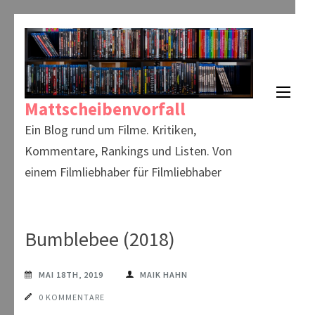
Zum
Inhalt
springen
(Enter
Mattscheibenvorfall
drücken)
Ein Blog rund um Filme. Kritiken,
Kommentare, Rankings und Listen. Von
einem Filmliebhaber für Filmliebhaber
Bumblebee (2018)
MAI 18TH, 2019
MAIK HAHN
0 KOMMENTARE