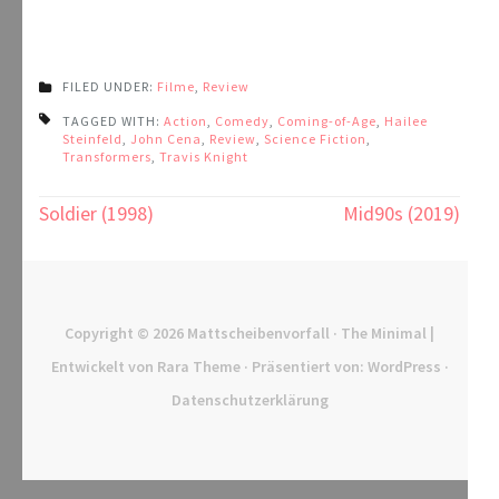
FILED UNDER:
Filme
,
Review
TAGGED WITH:
Action
,
Comedy
,
Coming-of-Age
,
Hailee
Steinfeld
,
John Cena
,
Review
,
Science Fiction
,
Transformers
,
Travis Knight
Beitragsnavigation
Soldier (1998)
Mid90s (2019)
Copyright © 2026
Mattscheibenvorfall
· The Minimal |
Entwickelt von
Rara Theme
· Präsentiert von:
WordPress
·
Datenschutzerklärung