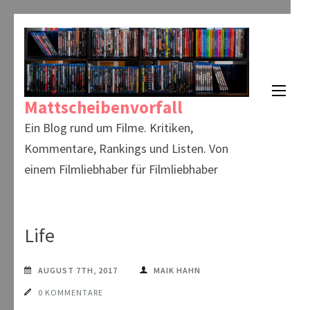
Zum
Inhalt
springen
(Enter
Mattscheibenvorfall
drücken)
Ein Blog rund um Filme. Kritiken,
Kommentare, Rankings und Listen. Von
einem Filmliebhaber für Filmliebhaber
Life
AUGUST 7TH, 2017
MAIK HAHN
0 KOMMENTARE