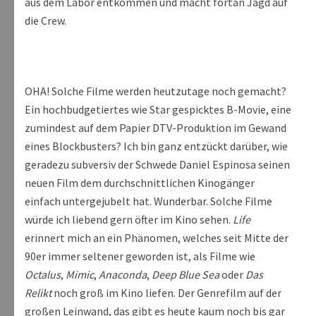
aus dem Labor entkommen und macht fortan Jagd auf
die Crew.
OHA! Solche Filme werden heutzutage noch gemacht?
Ein hochbudgetiertes wie Star gespicktes B-Movie, eine
zumindest auf dem Papier DTV-Produktion im Gewand
eines Blockbusters? Ich bin ganz entzückt darüber, wie
geradezu subversiv der Schwede Daniel Espinosa seinen
neuen Film dem durchschnittlichen Kinogänger
einfach untergejubelt hat. Wunderbar. Solche Filme
würde ich liebend gern öfter im Kino sehen.
Life
erinnert mich an ein Phänomen, welches seit Mitte der
90er immer seltener geworden ist, als Filme wie
Octalus
,
Mimic
,
Anaconda
,
Deep Blue Sea
oder
Das
Relikt
noch groß im Kino liefen. Der Genrefilm auf der
großen Leinwand, das gibt es heute kaum noch bis gar