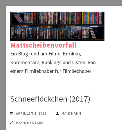
Zum
Inhalt
springen
(Enter
Mattscheibenvorfall
drücken)
Ein Blog rund um Filme. Kritiken,
Kommentare, Rankings und Listen. Von
einem Filmliebhaber für Filmliebhaber
Schneeflöckchen (2017)
APRIL 13TH, 2019
MAIK HAHN
0 KOMMENTARE