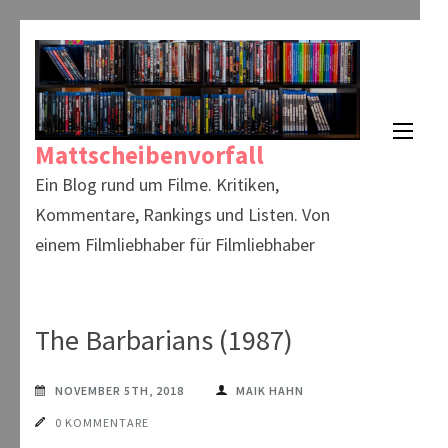
Zum
Inhalt
springen
(Enter
Mattscheibenvorfall
drücken)
Ein Blog rund um Filme. Kritiken,
Kommentare, Rankings und Listen. Von
einem Filmliebhaber für Filmliebhaber
The Barbarians (1987)
NOVEMBER 5TH, 2018
MAIK HAHN
0 KOMMENTARE