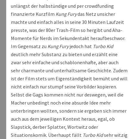
unlängst der halbstündige und per crowdfunding
finanzierte Kurzfilm
Kung Fury
das Netz unsicher
machte und einfach alles in seine 30 Minuten Laufzeit
presste, was der 80er Trash-Film so hergibt und Aha-
Momente für Nerds im Sekundentakt heraufbeschwor.
Im Gegensatz zu
Kung Fury
jedoch hat
Turbo Kid
deutlich mehr Substanz zu bieten und erzählt eine
zwar sehr einfache und schablonenhafte, aber auch
sehr charmante und unterhaltsame Geschichte. Zudem
ist der Film stets um Eigenständigkeit bemüht und will
nicht einfach nur stumpf seine Vorbilder kopieren.
Selbst die Gags kommen nicht nur deswegen, weil die
Macher unbedingt noch eine absurde Idee mehr
unterbringen wollten, sondern sie ergeben sich immer
auch aus dem jeweiligen Kontext heraus, egal, ob
Slapstick, derber Splatter, Wortwitz oder
Situationskomik. Überhaupt fällt
Turbo Kid
sehr witzig