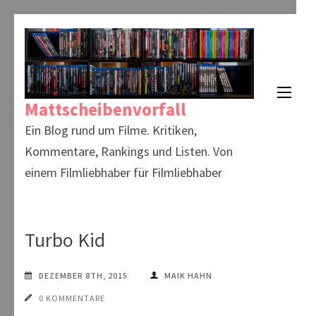
Zum
Inhalt
springen
(Enter
Mattscheibenvorfall
drücken)
Ein Blog rund um Filme. Kritiken,
Kommentare, Rankings und Listen. Von
einem Filmliebhaber für Filmliebhaber
Turbo Kid
DEZEMBER 8TH, 2015
MAIK HAHN
0 KOMMENTARE