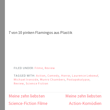
7 von 10 pinken Flamingos aus Plastik
FILED UNDER:
Filme
,
Review
TAGGED WITH:
Action
,
Comedy
,
Horror
,
Laurence Leboeuf
,
Michael Ironside
,
Munro Chambers
,
Postapokalypse
,
Review
,
Science Fiction
Beitragsnavigation
Meine zehn liebsten
Meine zehn liebsten
Science-Fiction Filme
Action-Komödien