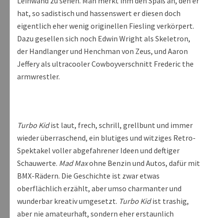
Leinwand zu sehen. Man merkt ihm den Spaß an, den er
hat, so sadistisch und hassenswert er diesen doch
eigentlich eher wenig originellen Fiesling verkörpert.
Dazu gesellen sich noch Edwin Wright als Skeletron,
der Handlanger und Henchman von Zeus, und Aaron
Jeffery als ultracooler Cowboyverschnitt Frederic the
armwrestler.
Turbo Kid
ist laut, frech, schrill, grellbunt und immer
wieder überraschend, ein blutiges und witziges Retro-
Spektakel voller abgefahrener Ideen und deftiger
Schauwerte.
Mad Max
ohne Benzin und Autos, dafür mit
BMX-Rädern. Die Geschichte ist zwar etwas
oberflächlich erzählt, aber umso charmanter und
wunderbar kreativ umgesetzt.
Turbo Kid
ist trashig,
aber nie amateurhaft, sondern eher erstaunlich