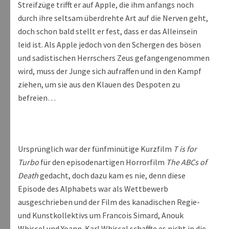
Streifzüge trifft er auf Apple, die ihm anfangs noch
durch ihre seltsam überdrehte Art auf die Nerven geht,
doch schon bald stellt er fest, dass er das Alleinsein
leid ist. Als Apple jedoch von den Schergen des bösen
und sadistischen Herrschers Zeus gefangengenommen
wird, muss der Junge sich aufraffen und in den Kampf
ziehen, um sie aus den Klauen des Despoten zu
befreien…
Ursprünglich war der fünfminütige Kurzfilm
T is for
Turbo
für den episodenartigen Horrorfilm
The ABCs of
Death
gedacht, doch dazu kam es nie, denn diese
Episode des Alphabets war als Wettbewerb
ausgeschrieben und der Film des kanadischen Regie-
und Kunstkollektivs um Francois Simard, Anouk
Whissel und Yoann-Karl Whissel schaffte es nicht in die