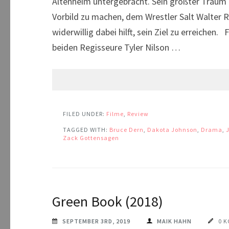
Altenheim untergebracht. Sein größter Traum i
Vorbild zu machen, dem Wrestler Salt Walter R
widerwillig dabei hilft, sein Ziel zu erreiche
beiden Regisseure Tyler Nilson …
FILED UNDER:
Filme
,
Review
TAGGED WITH:
Bruce Dern
,
Dakota Johnson
,
Drama
,
Zack Gottensagen
Green Book (2018)
SEPTEMBER 3RD, 2019
MAIK HAHN
0 