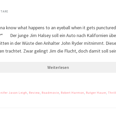
NTARE
 know what happens to an eyeball when it gets punctured?
it?“ Der junge Jim Halsey soll ein Auto nach Kalifornien ü
mitten in der Wüste den Anhalter John Ryder mitnimmt. Dieser
en trachtet. Zwar gelingt Jim die Flucht, doch damit soll s
Weiterlesen
nifer Jason Leigh
,
Review
,
Roadmovie
,
Robert Harmon
,
Rutger Hauer
,
Thril