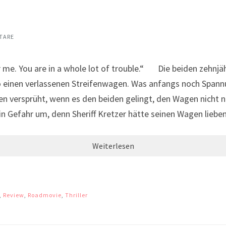
TARE
 You are in a whole lot of trouble.“ Die beiden zehnjähr
einen verlassenen Streifenwagen. Was anfangs noch Spannu
n versprüht, wenn es den beiden gelingt, den Wagen nicht n
l in Gefahr um, denn Sheriff Kretzer hätte seinen Wagen lie
Weiterlesen
,
Review
,
Roadmovie
,
Thriller