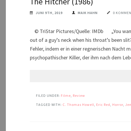
The Hitcher (1986)
JUNI 9TH, 2019
MAIK HAHN
0 KOMME
© TriStar Pictures/Quelle: IMDb „You wanna
out of a guy’s neck when his throat’s been sl
Fehler, indem er in einer regnerischen Nacht 
psychopathischer Killer, der ihm nach dem Leb
FILED UNDER:
Filme
,
Review
TAGGED WITH:
C. Thomas Howell
,
Eric Red
,
Horror
,
Jen