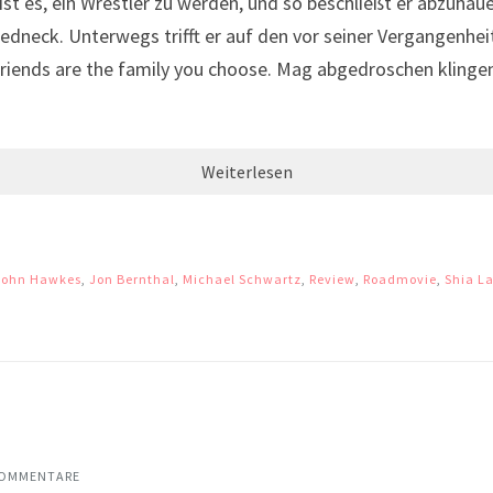
st es, ein Wrestler zu werden, und so beschließt er abzuhau
edneck. Unterwegs trifft er auf den vor seiner Vergangenhei
n. Friends are the family you choose. Mag abgedroschen klinge
Weiterlesen
John Hawkes
,
Jon Bernthal
,
Michael Schwartz
,
Review
,
Roadmovie
,
Shia L
KOMMENTARE