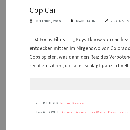
Cop Car
JULI 3RD, 2016
MAIK HAHN
2 KOMMEN
© Focus Films „Boys I know you can hear me.
entdecken mitten im Nirgendwo von Colorado 
Cops spielen, was dann den Reiz des Verbotene
recht zu fahren, das alles schlägt ganz schnel
FILED UNDER:
Filme
,
Review
TAGGED WITH:
Crime
,
Drama
,
Jon Watts
,
Kevin Bacon