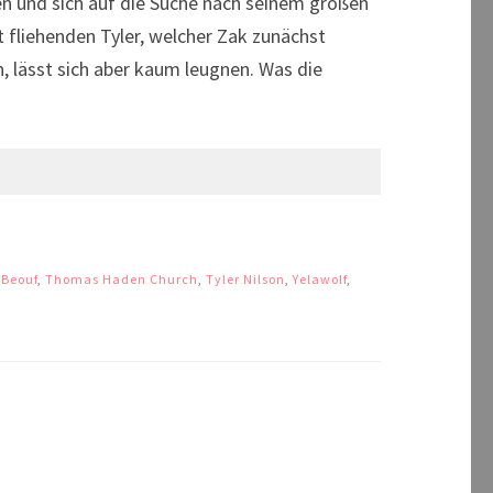
en und sich auf die Suche nach seinem großen
t fliehenden Tyler, welcher Zak zunächst
n, lässt sich aber kaum leugnen. Was die
aBeouf
,
Thomas Haden Church
,
Tyler Nilson
,
Yelawolf
,