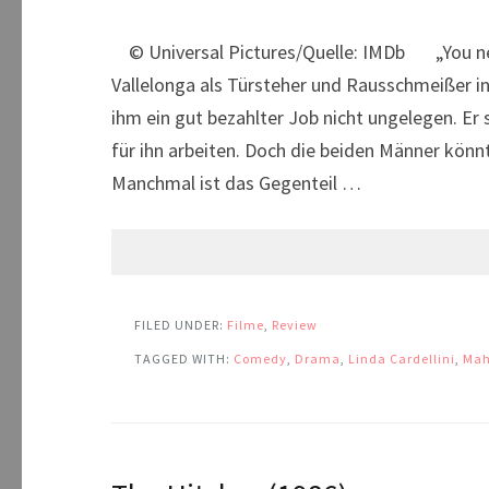
© Universal Pictures/Quelle: IMDb „You neve
Vallelonga als Türsteher und Rausschmeißer i
ihm ein gut bezahlter Job nicht ungelegen. Er 
für ihn arbeiten. Doch die beiden Männer könnt
Manchmal ist das Gegenteil …
FILED UNDER:
Filme
,
Review
TAGGED WITH:
Comedy
,
Drama
,
Linda Cardellini
,
Mah