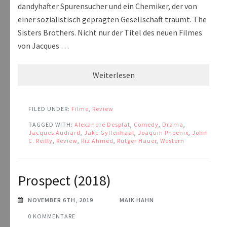
dandyhafter Spurensucher und ein Chemiker, der von
einer sozialistisch geprägten Gesellschaft träumt. The
Sisters Brothers. Nicht nur der Titel des neuen Filmes
von Jacques …
Weiterlesen
FILED UNDER:
Filme
,
Review
TAGGED WITH:
Alexandre Desplat
,
Comedy
,
Drama
,
Jacques Audiard
,
Jake Gyllenhaal
,
Joaquin Phoenix
,
John
C. Reilly
,
Review
,
Riz Ahmed
,
Rutger Hauer
,
Western
Prospect (2018)
NOVEMBER 6TH, 2019
MAIK HAHN
0 KOMMENTARE