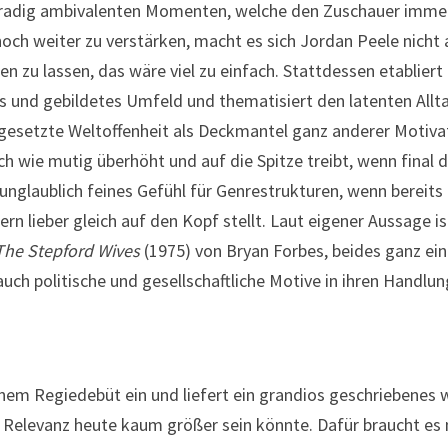
hgradig ambivalenten Momenten, welche den Zuschauer immer
och weiter zu verstärken, macht es sich Jordan Peele nicht al
n zu lassen, das wäre viel zu einfach. Stattdessen etabliert
ches und gebildetes Umfeld und thematisiert den latenten Al
gesetzte Weltoffenheit als Deckmantel ganz anderer Motivati
ch wie mutig überhöht und auf die Spitze treibt, wenn final
unglaublich feines Gefühl für Genrestrukturen, wenn bereit
ern lieber gleich auf den Kopf stellt. Laut eigener Aussage i
The Stepford Wives
(1975) von Bryan Forbes, beides ganz ein
uch politische und gesellschaftliche Motive in ihren Handlun
nem Regiedebüt ein und liefert ein grandios geschriebenes 
che Relevanz heute kaum größer sein könnte. Dafür braucht e