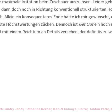
ine maximale Irritation beim Zuschauer auszulösen. Leider g
dann doch noch in Richtung konventionell strukturierten Hor
 Allein ein konsequenteres Ende hätte ich mir gewünscht, d
sste Höchstwertungen zücken. Dennoch ist
Get Out
ein hoch 
 mit einem Reichtum an Details versehen, der definitiv zu w
eb Landry Jones
,
Catherine Keener
,
Daniel Kaluuya
,
Horror
,
Jordan Peele
,