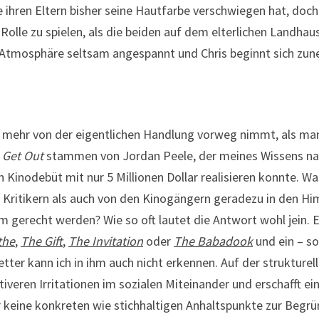
 ihren Eltern bisher seine Hautfarbe verschwiegen hat, doch 
 Rolle zu spielen, als die beiden auf dem elterlichen Landha
e Atmosphäre seltsam angespannt und Chris beginnt sich zu
er mehr von der eigentlichen Handlung vorweg nimmt, als m
u
Get Out
stammen von Jordan Peele, der meines Wissens na
Kinodebüt mit nur 5 Millionen Dollar realisieren konnte. Was
 Kritikern als auch von den Kinogängern geradezu in den Hi
 gerecht werden? Wie so oft lautet die Antwort wohl jein. Er
the
,
The Gift
,
The Invitation
oder
The Babadook
und ein – so
ter kann ich in ihm auch nicht erkennen. Auf der strukturel
iveren Irritationen im sozialen Miteinander und erschafft ein
r keine konkreten wie stichhaltigen Anhaltspunkte zur Begr