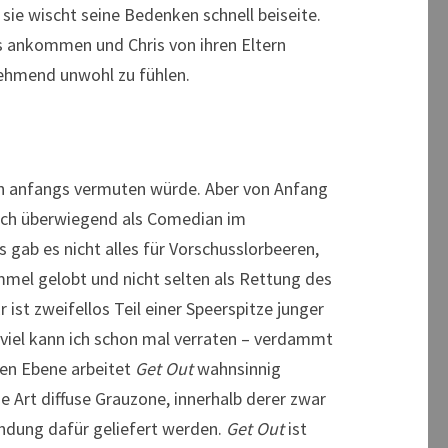
sie wischt seine Bedenken schnell beiseite.
us ankommen und Chris von ihren Eltern
nehmend unwohl zu fühlen.
an anfangs vermuten würde. Aber von Anfang
ch überwiegend als Comedian im
 gab es nicht alles für Vorschusslorbeeren,
mmel gelobt und nicht selten als Rettung des
 ist zweifellos Teil einer Speerspitze junger
viel kann ich schon mal verraten – verdammt
len Ebene arbeitet
Get Out
wahnsinnig
e Art diffuse Grauzone, innerhalb derer zwar
ündung dafür geliefert werden.
Get Out
ist