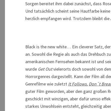
Sorgen bereitet ihm dabei zunächst, dass Rose
Und tatsächlich scheint seine Hautfarbe keine
herzlich empfangen wird. Trotzdem bleibt di
Black is the new white… Ein cleverer Satz, d
an. Sowohl die Regie als auch das Drehbuch z
amerikanischen Fernsehen bekannt ist und sein 
wurde
Get Out
vielerorts doch sowohl von den
Horrorgenres dargestellt. Kann der Film all dem
Genrefilme wie zuletzt
It Follows
,
Don´t Brea
guter Film geworden, aber den ganz großen Ret
geschickt mit winzigen, aber dafür umso effekt
starkes Unwohlsein entsteht, gleichzeitig abe