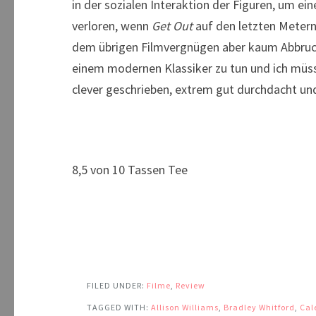
in der sozialen Interaktion der Figuren, um e
verloren, wenn
Get Out
auf den letzten Metern 
dem übrigen Filmvergnügen aber kaum Abbruch.
einem modernen Klassiker zu tun und ich mü
clever geschrieben, extrem gut durchdacht und
8,5 von 10 Tassen Tee
FILED UNDER:
Filme
,
Review
TAGGED WITH:
Allison Williams
,
Bradley Whitford
,
Cal