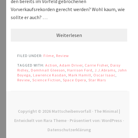
den bereits im Vorfeld gebrochenen
Vorverkaufsrekorden gerecht werden? Wohl kaum, wie
sollte er auch? …
Weiterlesen
FILED UNDER:
Filme
,
Review
TAGGED WITH:
Action
,
Adam Driver
,
Carrie Fisher
,
Daisy
Ridley
,
Domhnall Gleeson
,
Harrison Ford
,
J.J.Abrams
,
John
Boyega
,
Lawrence Kasdan
,
Mark Hamill
,
Oscar Isaac
,
Review
,
Science Fiction
,
Space Opera
,
Star Wars
Copyright © 2026
Mattscheibenvorfall
· The Minimal |
Entwickelt von
Rara Theme
· Präsentiert von:
WordPress
·
Datenschutzerklärung