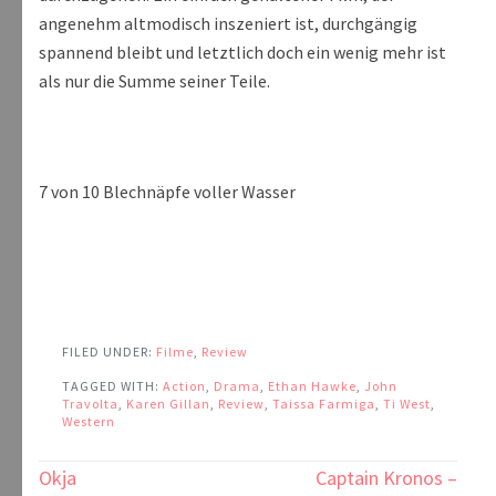
angenehm altmodisch inszeniert ist, durchgängig
spannend bleibt und letztlich doch ein wenig mehr ist
als nur die Summe seiner Teile.
7 von 10 Blechnäpfe voller Wasser
FILED UNDER:
Filme
,
Review
TAGGED WITH:
Action
,
Drama
,
Ethan Hawke
,
John
Travolta
,
Karen Gillan
,
Review
,
Taissa Farmiga
,
Ti West
,
Western
Beitragsnavigation
Okja
Captain Kronos –