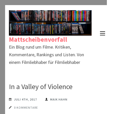
Zum
Inhalt
springen
(Enter
Mattscheibenvorfall
drücken)
Ein Blog rund um Filme. Kritiken,
Kommentare, Rankings und Listen. Von
einem Filmliebhaber für Filmliebhaber
In a Valley of Violence
JULI 4TH, 2017
MAIK HAHN
0 KOMMENTARE