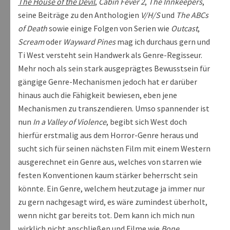
The House of the Devil
,
Cabin Fever 2
,
The Innkeepers
,
seine Beiträge zu den Anthologien
V/H/S
und
The ABCs
of Death
sowie einige Folgen von Serien wie
Outcast
,
Scream
oder
Wayward Pines
mag ich durchaus gern und
Ti West versteht sein Handwerk als Genre-Regisseur.
Mehr noch als sein stark ausgeprägtes Bewusstsein für
gängige Genre-Mechanismen jedoch hat er darüber
hinaus auch die Fähigkeit bewiesen, eben jene
Mechanismen zu transzendieren. Umso spannender ist
nun
In a Valley of Violence
, begibt sich West doch
hierfür erstmalig aus dem Horror-Genre heraus und
sucht sich für seinen nächsten Film mit einem Western
ausgerechnet ein Genre aus, welches von starren wie
festen Konventionen kaum stärker beherrscht sein
könnte. Ein Genre, welchem heutzutage ja immer nur
zu gern nachgesagt wird, es wäre zumindest überholt,
wenn nicht gar bereits tot. Dem kann ich mich nun
wirklich nicht anschließen und Filme wie
Bone