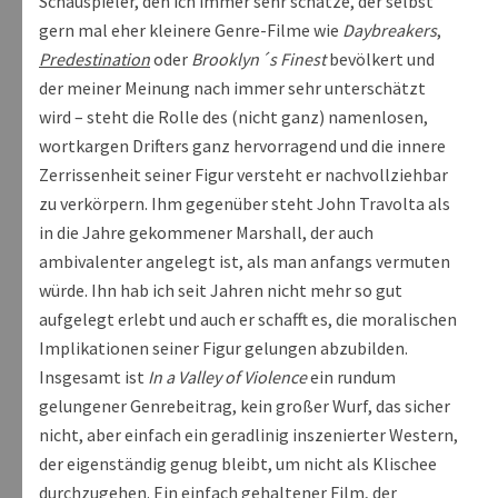
Schauspieler, den ich immer sehr schätze, der selbst
gern mal eher kleinere Genre-Filme wie
Daybreakers
,
Predestination
oder
Brooklyn´s Finest
bevölkert und
der meiner Meinung nach immer sehr unterschätzt
wird – steht die Rolle des (nicht ganz) namenlosen,
wortkargen Drifters ganz hervorragend und die innere
Zerrissenheit seiner Figur versteht er nachvollziehbar
zu verkörpern. Ihm gegenüber steht John Travolta als
in die Jahre gekommener Marshall, der auch
ambivalenter angelegt ist, als man anfangs vermuten
würde. Ihn hab ich seit Jahren nicht mehr so gut
aufgelegt erlebt und auch er schafft es, die moralischen
Implikationen seiner Figur gelungen abzubilden.
Insgesamt ist
In a Valley of Violence
ein rundum
gelungener Genrebeitrag, kein großer Wurf, das sicher
nicht, aber einfach ein geradlinig inszenierter Western,
der eigenständig genug bleibt, um nicht als Klischee
durchzugehen. Ein einfach gehaltener Film, der