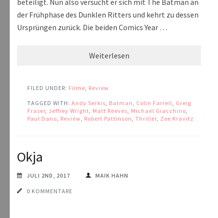
beteiligt. Nun also versucht er sich mit The Batman an
der Frühphase des Dunklen Ritters und kehrt zu dessen
Ursprüngen zurück. Die beiden Comics Year …
Weiterlesen
FILED UNDER:
Filme
,
Review
TAGGED WITH:
Andy Serkis
,
Batman
,
Colin Farrell
,
Greig
Fraser
,
Jeffrey Wright
,
Matt Reeves
,
Michael Giacchino
,
Paul Dano
,
Review
,
Robert Pattinson
,
Thriller
,
Zoe Kravitz
Okja
JULI 2ND, 2017
MAIK HAHN
0 KOMMENTARE