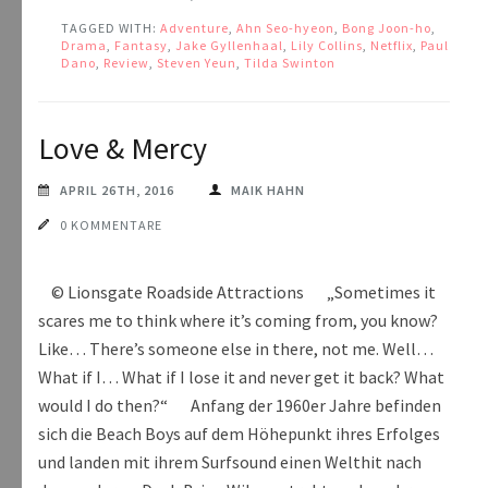
TAGGED WITH:
Adventure
,
Ahn Seo-hyeon
,
Bong Joon-ho
,
Drama
,
Fantasy
,
Jake Gyllenhaal
,
Lily Collins
,
Netflix
,
Paul
Dano
,
Review
,
Steven Yeun
,
Tilda Swinton
Love & Mercy
APRIL 26TH, 2016
MAIK HAHN
0 KOMMENTARE
© Lionsgate Roadside Attractions „Sometimes it
scares me to think where it’s coming from, you know?
Like… There’s someone else in there, not me. Well…
What if I… What if I lose it and never get it back? What
would I do then?“ Anfang der 1960er Jahre befinden
sich die Beach Boys auf dem Höhepunkt ihres Erfolges
und landen mit ihrem Surfsound einen Welthit nach