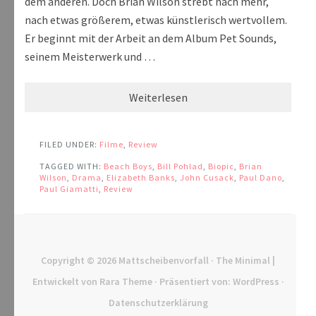
dem anderen. Doch Brian Wilson strebt nach mehr,
nach etwas größerem, etwas künstlerisch wertvollem.
Er beginnt mit der Arbeit an dem Album Pet Sounds,
seinem Meisterwerk und …
Weiterlesen
FILED UNDER:
Filme
,
Review
TAGGED WITH:
Beach Boys
,
Bill Pohlad
,
Biopic
,
Brian
Wilson
,
Drama
,
Elizabeth Banks
,
John Cusack
,
Paul Dano
,
Paul Giamatti
,
Review
Copyright © 2026
Mattscheibenvorfall
· The Minimal |
Entwickelt von
Rara Theme
· Präsentiert von:
WordPress
·
Datenschutzerklärung